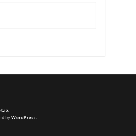
.jp
.
ed by
WordPress
.