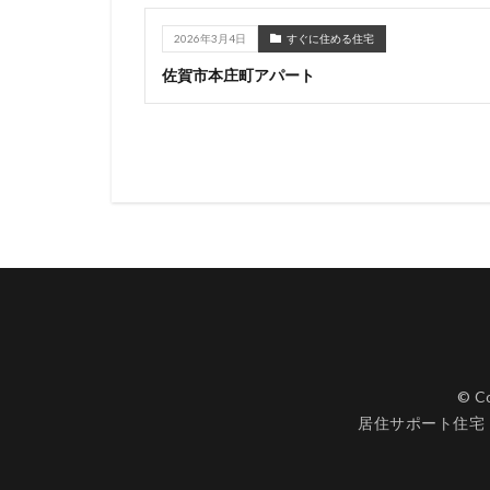
2026年3月4日
すぐに住める住宅
佐賀市本庄町アパート
© C
居住サポート住宅 住